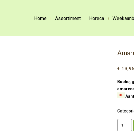
Home
Assortiment
Horeca
Weekaanb
Amar
€
13,9
Buche, g
amarena
Aant
Categori
Amaren
Buche