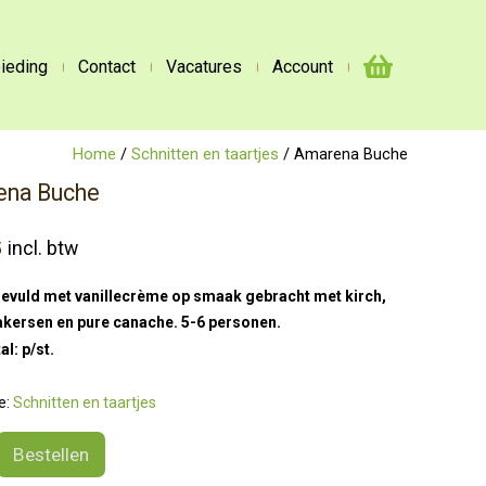
ieding
Contact
Vacatures
Account
Home
/
Schnitten en taartjes
/ Amarena Buche
ena Buche
5
incl. btw
evuld met vanillecrème op smaak gebracht met kirch,
kersen en pure canache. 5-6 personen.
al: p/st.
e:
Schnitten en taartjes
a
Bestellen