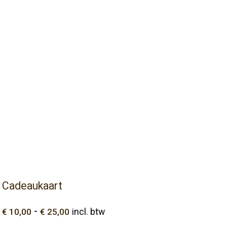
Cadeaukaart
Prijsklasse:
-
€
10,00
€
25,00
incl. btw
€ 10,00