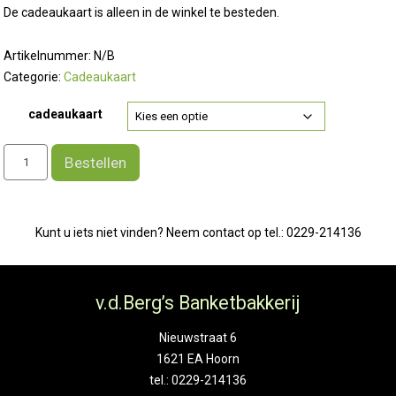
tot
De cadeaukaart is alleen in de winkel te besteden.
€ 25,00
Artikelnummer:
N/B
Categorie:
Cadeaukaart
cadeaukaart
Cadeaukaart
Bestellen
aantal
Kunt u iets niet vinden? Neem contact op tel.: 0229-214136
v.d.Berg’s Banketbakkerij
Nieuwstraat 6
1621 EA Hoorn
tel.: 0229-214136