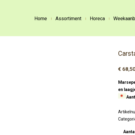
Home
Assortiment
Horeca
Weekaanb
Carst
€
68,5
Marsepei
en laagj
Aant
Artikel
Categori
Aanta