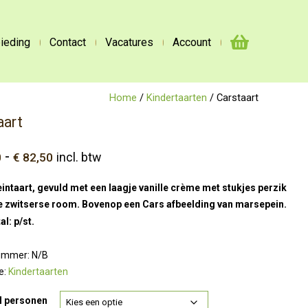
ieding
Contact
Vacatures
Account
Home
/
Kindertaarten
/ Carstaart
aart
Prijsklasse:
-
0
€
82,50
incl. btw
€ 68,50
tot
ntaart, gevuld met een laagje vanille crème met stukjes perzik
€ 82,50
e zwitserse room. Bovenop een Cars afbeelding van marsepein.
al: p/st.
nummer:
N/B
e:
Kindertaarten
l personen