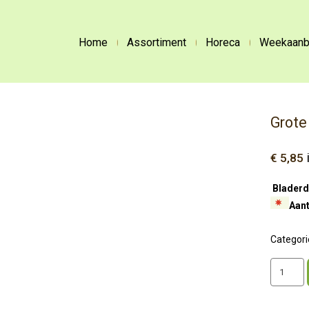
Home
Assortiment
Horeca
Weekaanb
Grote
€
5,85
Bladerd
Aant
Categori
Grote
krakelin
aantal