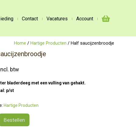
ieding
Contact
Vacatures
Account
Home
/
Hartige Producten
/ Half saucijzenbroodje
saucijzenbroodje
incl. btw
r bladerdeeg met een vulling van gehakt.
al: p/st
e:
Hartige Producten
Bestellen
nbroodje