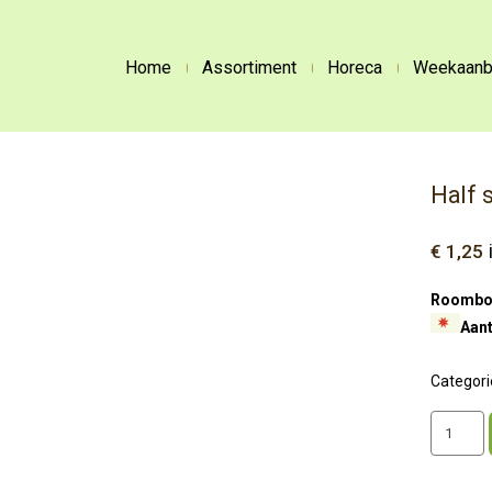
Home
Assortiment
Horeca
Weekaanb
Half 
€
1,25
Roombote
Aant
Categori
Half
saucijze
aantal