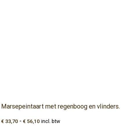
Marsepeintaart met regenboog en vlinders.
Prijsklasse:
-
€
33,70
€
56,10
incl. btw
€ 33,70