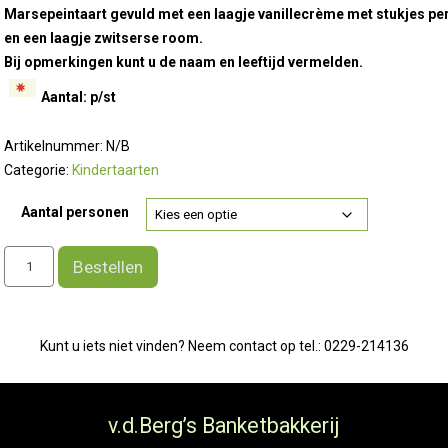
tot
Marsepeintaart gevuld met een laagje vanillecrème met stukjes pe
€ 56,10
en een laagje zwitserse room.
Bij opmerkingen kunt u de naam en leeftijd vermelden.
Aantal: p/st
Artikelnummer:
N/B
Categorie:
Kindertaarten
Aantal personen
Marsepeintaart
Bestellen
met
regenboog
en
Kunt u iets niet vinden? Neem contact op tel.: 0229-214136
vlinders.
aantal
v.d.Berg’s Banketbakkerij