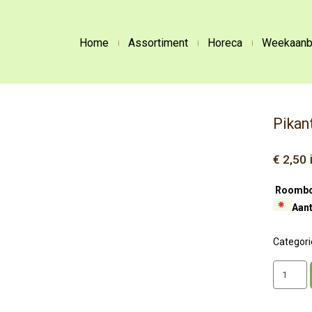
Home
Assortiment
Horeca
Weekaanb
Pikan
€
2,50
Roombot
Aant
Categori
Pikant
Saucijze
aantal