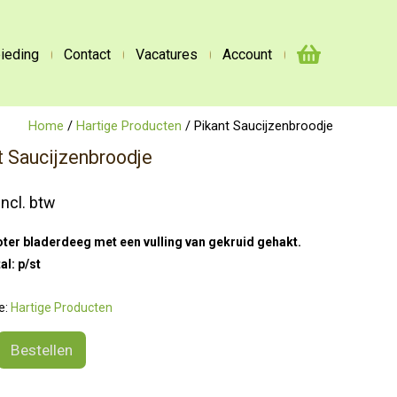
ieding
Contact
Vacatures
Account
Home
/
Hartige Producten
/ Pikant Saucijzenbroodje
t Saucijzenbroodje
incl. btw
er bladerdeeg met een vulling van gekruid gehakt.
al: p/st
e:
Hartige Producten
Bestellen
nbroodje