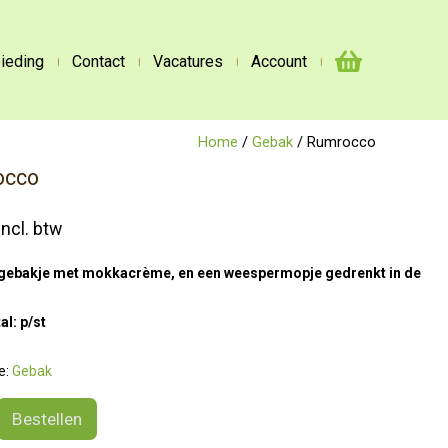
ieding
Contact
Vacatures
Account
Home
/
Gebak
/ Rumrocco
occo
incl. btw
ebakje met mokkacrème, en een weespermopje gedrenkt in de
al: p/st
e:
Gebak
o
Bestellen