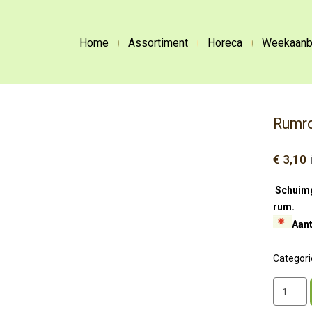
Home
Assortiment
Horeca
Weekaanb
Rumr
€
3,10
Schuimg
rum.
Aant
Categori
Rumrocc
aantal