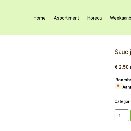
Home
Assortiment
Horeca
Weekaanb
Sauci
€
2,50
Roombot
Aant
Categori
Saucijze
aantal