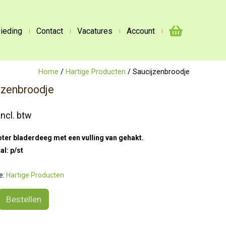
ieding
Contact
Vacatures
Account
Home
/
Hartige Producten
/ Saucijzenbroodje
jzenbroodje
incl. btw
er bladerdeeg met een vulling van gehakt.
al: p/st
e:
Hartige Producten
nbroodje
Bestellen