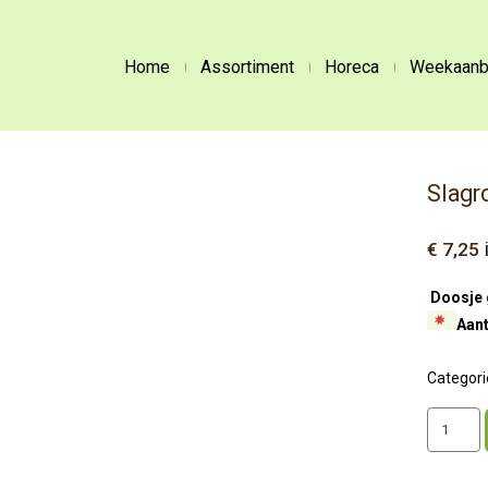
Home
Assortiment
Horeca
Weekaanb
Slagr
€
7,25
Doosje 
Aant
Categori
Slagroo
diepvries
aantal