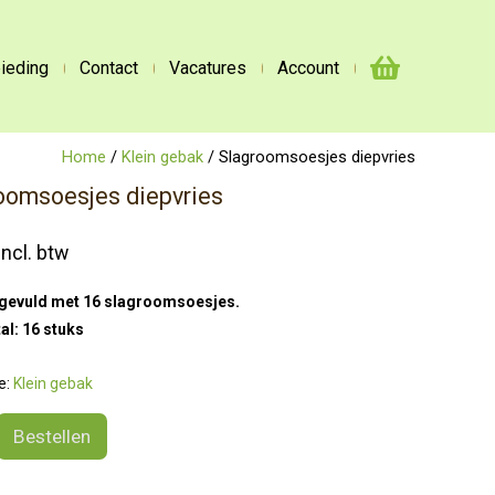
ieding
Contact
Vacatures
Account
Home
/
Klein gebak
/ Slagroomsoesjes diepvries
oomsoesjes diepvries
incl. btw
gevuld met 16 slagroomsoesjes.
al: 16 stuks
e:
Klein gebak
msoesjes
Bestellen