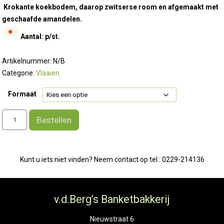
tot
Krokante koekbodem, daarop zwitserse room en afgemaakt met
€ 24,50
geschaafde amandelen.
Aantal: p/st.
Artikelnummer:
N/B
Categorie:
Vlaaien
Formaat
Zwitserse
Bestellen
roomvlaai
aantal
Kunt u iets niet vinden? Neem contact op tel.: 0229-214136
v.d.Berg’s Banketbakkerij
Nieuwstraat 6